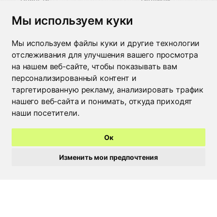
размеров
Контакты
Мы используем куки
Пиктограммы
защиты
Мы используем файлы куки и другие технологии
Контакты
отслеживания для улучшения вашего просмотра
Минск
+375 29 662 49 09
на нашем веб-сайте, чтобы показывать вам
Москва
+7 926 022 48 59
персонализированный контент и
Брест
+375 44 515 25 50
таргетированную рекламу, анализировать трафик
Пинск
+375 29 308 20 18
нашего веб-сайта и понимать, откуда приходят
Барановичи
+375 44 729 70 88
наши посетители.
Гомель
+375 44 535 88 95
Жлобин
+375 29 682 92 94
Ок
Мозырь
+375 236 22 03 04
Бобруйск
+375 29 246 55 56
Изменить мои предпочтения
Могилев
+375 222 24 80 17
Витебск
+375 212 36 07 87
Гродно
+375 44 513 13 89
Время работы
Пн-Чт - 8:30-17:15