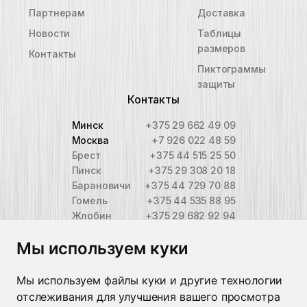
Партнерам
Доставка
Новости
Таблицы
размеров
Контакты
Пиктограммы
защиты
Контакты
Минск
+375 29 662 49 09
Москва
+7 926 022 48 59
Брест
+375 44 515 25 50
Пинск
+375 29 308 20 18
Барановичи
+375 44 729 70 88
Гомель
+375 44 535 88 95
Жлобин
+375 29 682 92 94
Мозырь
+375 236 22 03 04
Мы используем куки
Бобруйск
+375 29 246 55 56
Могилев
+375 222 24 80 17
Витебск
+375 212 36 07 87
Мы используем файлы куки и другие технологии
Гродно
+375 44 513 13 89
отслеживания для улучшения вашего просмотра
Время работы