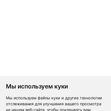
Мы используем куки
Информация
Услуги
Полезное
Мы используем файлы куки и другие технологии
Вольф Групп
Спецзаказ
Нормативные
отслеживания для улучшения вашего просмотра
сегодня
документы
Логотипы
на нашем веб-сайте, чтобы показывать вам