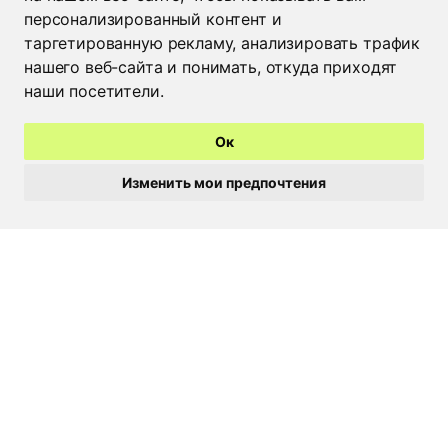
Производство
Госты
персонализированный контент и
Партнерам
Доставка
таргетированную рекламу, анализировать трафик
Новости
Таблицы
нашего веб-сайта и понимать, откуда приходят
размеров
наши посетители.
Контакты
Пиктограммы
защиты
Ок
Контакты
Изменить мои предпочтения
Минск
+375 29 662 49 09
Москва
+7 926 022 48 59
Брест
+375 44 515 25 50
Пинск
+375 29 308 20 18
Барановичи
+375 44 729 70 88
Гомель
+375 44 535 88 95
Жлобин
+375 29 682 92 94
Мозырь
+375 236 22 03 04
Бобруйск
+375 29 246 55 56
Могилев
+375 222 24 80 17
Витебск
+375 212 36 07 87
Гродно
+375 44 513 13 89