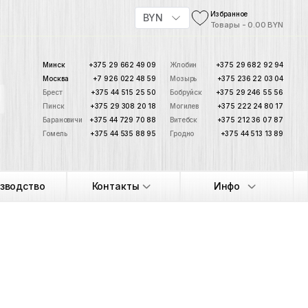
Избранное
BYN
Товары - 0.00 BYN
Минск
+375 29 662 49 09
Жлобин
+375 29 682 92 94
Москва
+7 926 022 48 59
Мозырь
+375 236 22 03 04
Брест
+375 44 515 25 50
Бобруйск
+375 29 246 55 56
Пинск
+375 29 308 20 18
Могилев
+375 222 24 80 17
Барановичи
+375 44 729 70 88
Витебск
+375 212 36 07 87
Гомель
+375 44 535 88 95
Гродно
+375 44 513 13 89
зводство
Контакты
Инфо