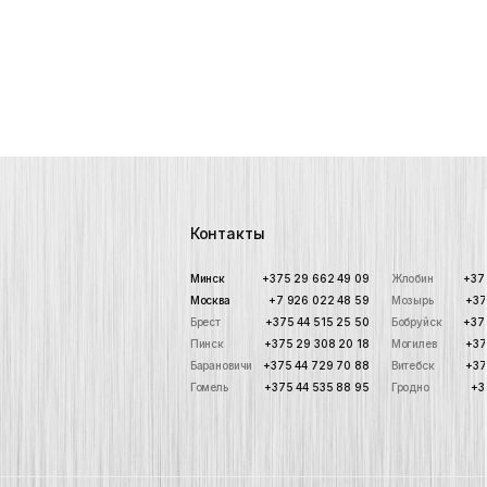
Контакты
Минск
+375 29 662 49 09
Жлобин
+37
Москва
+7 926 022 48 59
Мозырь
+37
Брест
+375 44 515 25 50
Бобруйск
+37
Пинск
+375 29 308 20 18
Могилев
+37
Барановичи
+375 44 729 70 88
Витебск
+37
Гомель
+375 44 535 88 95
Гродно
+3