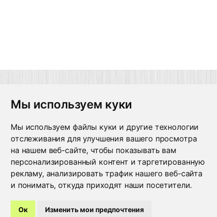
Мы используем куки
Время работы
5 29 682 92 94
Пн-Чт - 8:30-17:15
Мы используем файлы куки и другие технологии
5 236 22 03 04
Пт - 8:30-16:00
отслеживания для улучшения вашего просмотра
5 29 246 55 56
на нашем веб-сайте, чтобы показывать вам
5 222 24 80 17
персонализированный контент и таргетированную
5 212 36 07 87
рекламу, анализировать трафик нашего веб-сайта
75 44 513 13 89
и понимать, откуда приходят наши посетители.
Ок
Изменить мои предпочтения