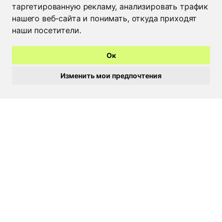
таргетированную рекламу, анализировать трафик
Москва
+7 926 022 48 59
нашего веб-сайта и понимать, откуда приходят
Брест
+375 44 515 25 50
наши посетители.
Пинск
+375 29 308 20 18
Барановичи
+375 44 729 70 88
Гомель
+375 44 535 88 95
Ок
Жлобин
+375 29 682 92 94
Мозырь
+375 236 22 03 04
Изменить мои предпочтения
Бобруйск
+375 29 246 55 56
Могилев
+375 222 24 80 17
Витебск
+375 212 36 07 87
Гродно
+375 44 513 13 89
Время работы
Пн-Чт - 8:30-17:15
Пт - 8:30-16:00
YouTube
Instagram
Telegram
Политика конфиденциальности