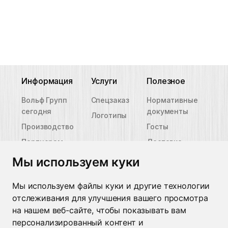
Информация
Услуги
Полезное
Вольф Групп
Спецзаказ
Нормативные
сегодня
документы
Логотипы
Производство
Госты
Партнерам
Доставка
Новости
Таблицы
Мы используем куки
размеров
Контакты
Пиктограммы
Мы используем файлы куки и другие технологии
защиты
отслеживания для улучшения вашего просмотра
Контакты
на нашем веб-сайте, чтобы показывать вам
персонализированный контент и
Минск
+375 29 662 49 09