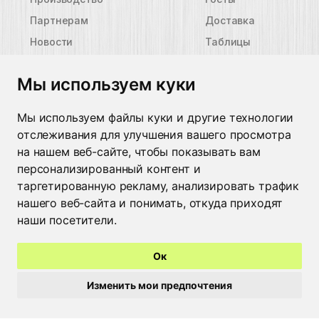
Партнерам
Доставка
Новости
Таблицы
размеров
Контакты
Пиктограммы
Мы используем куки
защиты
Контакты
Мы используем файлы куки и другие технологии
отслеживания для улучшения вашего просмотра
Минск
+375 29 662 49 09
на нашем веб-сайте, чтобы показывать вам
Москва
+7 926 022 48 59
персонализированный контент и
Брест
+375 44 515 25 50
Пинск
+375 29 308 20 18
таргетированную рекламу, анализировать трафик
Барановичи
+375 44 729 70 88
нашего веб-сайта и понимать, откуда приходят
Гомель
+375 44 535 88 95
наши посетители.
Жлобин
+375 29 682 92 94
Мозырь
+375 236 22 03 04
Ок
Бобруйск
+375 29 246 55 56
Могилев
+375 222 24 80 17
Изменить мои предпочтения
Витебск
+375 212 36 07 87
Гродно
+375 44 513 13 89