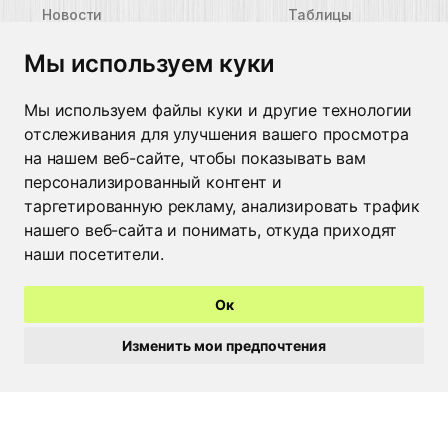
Новости
Таблицы
размеров
Контакты
Мы используем куки
Пиктограммы
защиты
Мы используем файлы куки и другие технологии
Контакты
отслеживания для улучшения вашего просмотра
Минск
+375 29 662 49 09
на нашем веб-сайте, чтобы показывать вам
Москва
+7 926 022 48 59
персонализированный контент и
Брест
+375 44 515 25 50
таргетированную рекламу, анализировать трафик
Пинск
+375 29 308 20 18
нашего веб-сайта и понимать, откуда приходят
Барановичи
+375 44 729 70 88
наши посетители.
Гомель
+375 44 535 88 95
Жлобин
+375 29 682 92 94
Мозырь
+375 236 22 03 04
Ок
Бобруйск
+375 29 246 55 56
Изменить мои предпочтения
Могилев
+375 222 24 80 17
Витебск
+375 212 36 07 87
Гродно
+375 44 513 13 89
Время работы