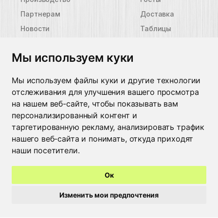
Партнерам
Доставка
Новости
Таблицы
размеров
Контакты
Пиктограммы
Мы используем куки
защиты
Контакты
Мы используем файлы куки и другие технологии
отслеживания для улучшения вашего просмотра
Минск
+375 29 662 49 09
на нашем веб-сайте, чтобы показывать вам
Москва
+7 926 022 48 59
персонализированный контент и
Брест
+375 44 515 25 50
Пинск
+375 29 308 20 18
таргетированную рекламу, анализировать трафик
Барановичи
+375 44 729 70 88
нашего веб-сайта и понимать, откуда приходят
Гомель
+375 44 535 88 95
наши посетители.
Жлобин
+375 29 682 92 94
Мозырь
+375 236 22 03 04
Ок
Бобруйск
+375 29 246 55 56
Могилев
+375 222 24 80 17
Изменить мои предпочтения
Витебск
+375 212 36 07 87
Гродно
+375 44 513 13 89