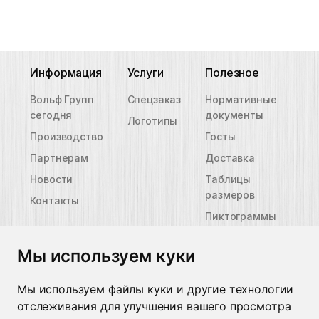
Информация
Услуги
Полезное
Вольф Групп
Спецзаказ
Нормативные
сегодня
документы
Логотипы
Производство
Госты
Партнерам
Доставка
Новости
Таблицы
размеров
Контакты
Пиктограммы
защиты
Контакты
Мы используем куки
Минск
+375 29 662 49 09
Мы используем файлы куки и другие технологии
Москва
+7 926 022 48 59
отслеживания для улучшения вашего просмотра
Брест
+375 44 515 25 50