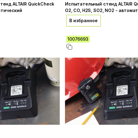
тенд ALTAIR QuickCheck
Испытательный стенд ALTAIR Q
матический
O2, CO, H2S, SO2, NO2 - автома
В избранное
10076693