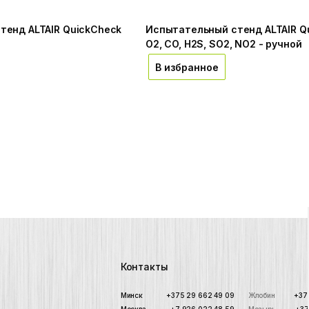
тенд ALTAIR QuickCheck
Испытательный стенд ALTAIR Q
й
O2, CO, H2S, SO2, NO2 - ручной
В избранное
Контакты
Минск
+375 29 662 49 09
Жлобин
+37