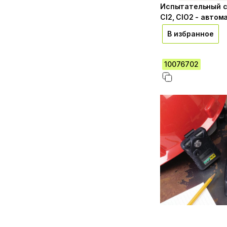
Испытательный с
Cl2, ClO2 - авто
В избранное
10076702