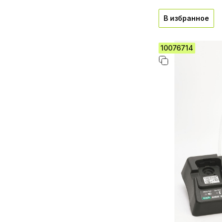
В избранное
10076714