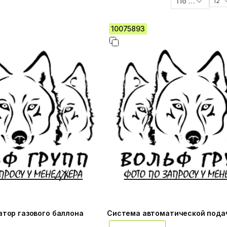
По умолчанию
12
10075893
тор газового баллона
Система автоматической подач