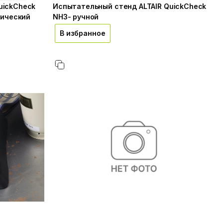
uickCheck
Испытательный стенд ALTAIR QuickCheck
тический
NH3- ручной
В избранное