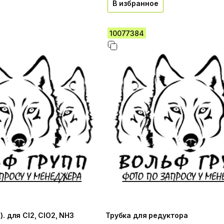
В избранное
10077384
). для Cl2, ClO2, NH3
Трубка для редуктора