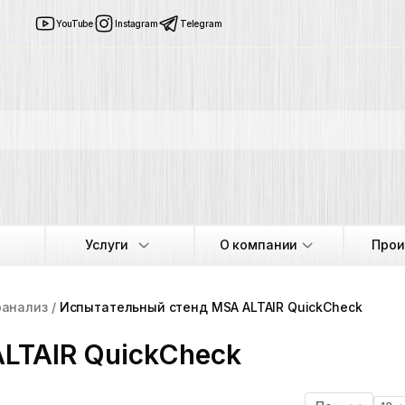
YouTube
Instagram
Telegram
Услуги
О компании
Прои
оанализ
Испытательный стенд MSA ALTAIR QuickCheck
LTAIR QuickCheck