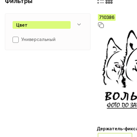
Фильтры
710386
Цвет
Универсальный
Держатель-фикса