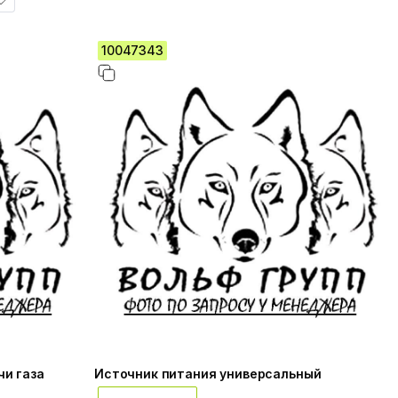
10047343
и газа
Источник питания универсальный