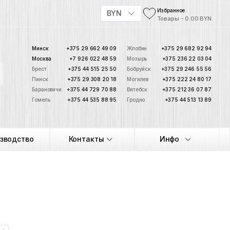
Избранное
BYN
Товары - 0.00 BYN
Минск
+375 29 662 49 09
Жлобин
+375 29 682 92 94
Москва
+7 926 022 48 59
Мозырь
+375 236 22 03 04
Брест
+375 44 515 25 50
Бобруйск
+375 29 246 55 56
Пинск
+375 29 308 20 18
Могилев
+375 222 24 80 17
Барановичи
+375 44 729 70 88
Витебск
+375 212 36 07 87
Гомель
+375 44 535 88 95
Гродно
+375 44 513 13 89
зводство
Контакты
Инфо