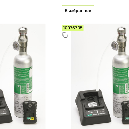
В избранное
10076705