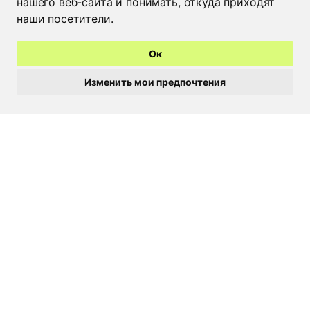
нашего веб-сайта и понимать, откуда приходят
Минск
+375 29 662 49 09
наши посетители.
Москва
+7 926 022 48 59
Брест
+375 44 515 25 50
Ок
Пинск
+375 29 308 20 18
Барановичи
+375 44 729 70 88
Изменить мои предпочтения
Гомель
+375 44 535 88 95
Жлобин
+375 29 682 92 94
Мозырь
+375 236 22 03 04
Бобруйск
+375 29 246 55 56
Могилев
+375 222 24 80 17
Витебск
+375 212 36 07 87
Гродно
+375 44 513 13 89
Время работы
Пн-Чт - 8:30-17:15
Пт - 8:30-16:00
YouTube
Instagram
Telegram