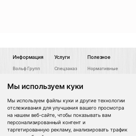
Информация
Услуги
Полезное
Вольф Групп
Спецзаказ
Нормативные
сегодня
документы
Логотипы
Производство
Госты
Мы используем куки
Партнерам
Доставка
Мы используем файлы куки и другие технологии
Новости
Таблицы
отслеживания для улучшения вашего просмотра
размеров
Контакты
на нашем веб-сайте, чтобы показывать вам
Пиктограммы
персонализированный контент и
защиты
таргетированную рекламу, анализировать трафик
Контакты