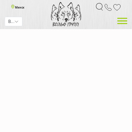
Минск
BYN
Главная
Каталог товаров
Аварийно-спасательное и пожарное снаряжение
Дыхательные аппараты
Дыхательные аппараты
Спецодежда
Спецобувь
Средства индивидуальной защиты
Газоанализ